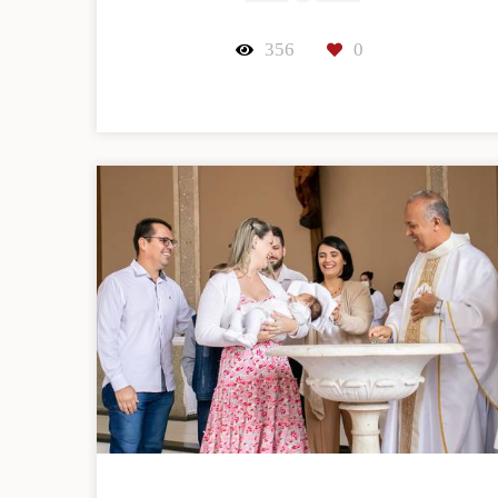
356
0