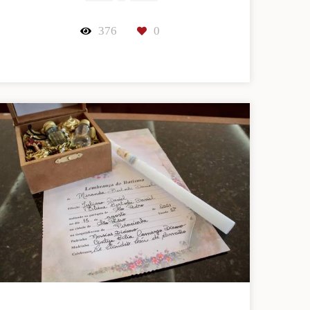
376
0