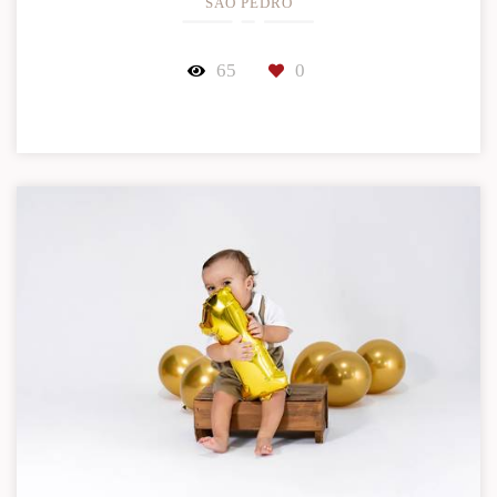
SÃO PEDRO
65
0