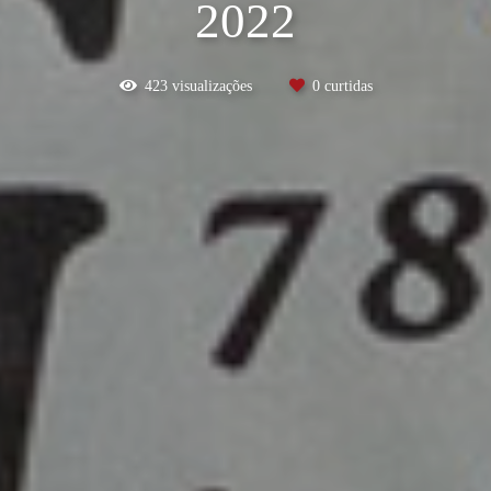
2022
423
visualizações
0
curtidas