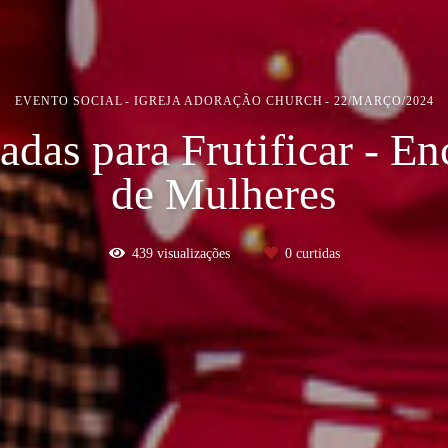
EVENTO SOCIAL
IGREJA ADORAÇÃO CHURCH
22/MARÇO/2024
das para Frutificar - En
de Mulheres
439
visualizações
0
curtidas