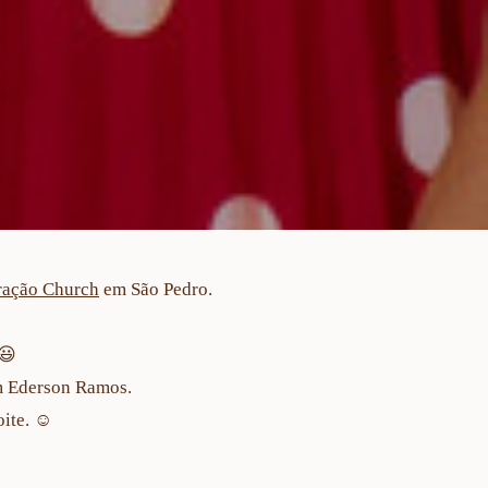
ração Church
em São Pedro.
a😃
m Ederson Ramos.
ite. ☺️