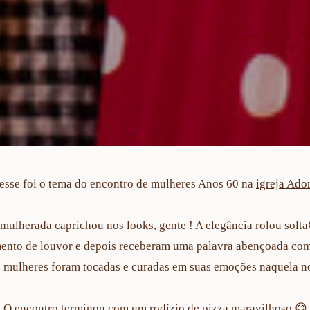
 esse foi o tema do encontro de mulheres Anos 60 na
igreja Ado
mulherada caprichou nos looks, gente ! A elegância rolou solt
nto de louvor e depois receberam uma palavra abençoada co
 mulheres foram tocadas e curadas em suas emoções naquela no
O encontro terminou com um rodízio de pizza maravilhoso 😋