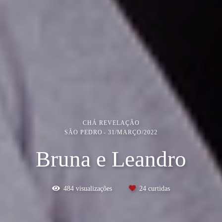
CHÁ REVELAÇÃO
SÃO PEDRO
31/MARÇO/2022
Bruna e Leandro
484
visualizações
24
curtidas