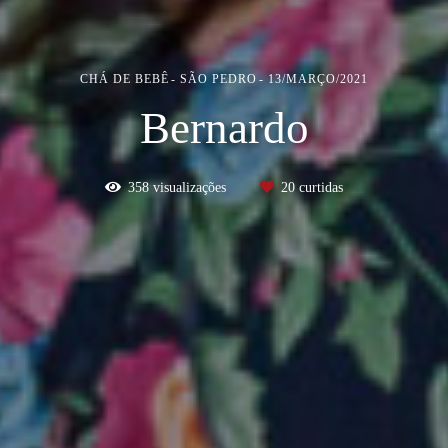
CHÁ DE BEBÊ
SÃO PEDRO
13/MARÇO/2021
Bernardo
358
visualizações
20
curtidas