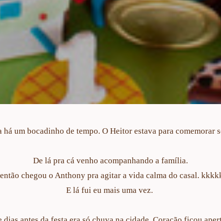
 há um bocadinho de tempo. O Heitor estava para comemorar se
De lá pra cá venho acompanhando a família.
 então chegou o Anthony pra agitar a vida calma do casal. kkkk
E lá fui eu mais uma vez.
 dias antes da festa era só chuva na cidade. Coração ficou aper