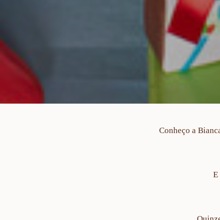
Conheço a Bianca
E
Quinze