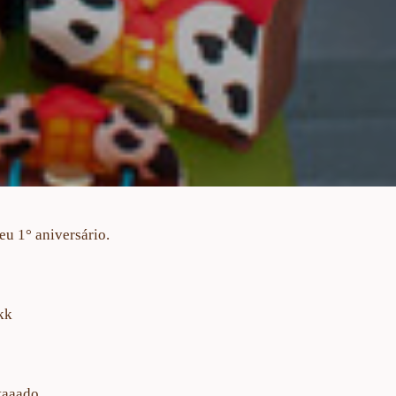
u 1° aniversário.
kk
taaado.