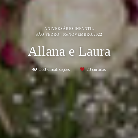
ANIVERSÁRIO INFANTIL
SÃO PEDRO
05/NOVEMBRO/2022
Allana e Laura
358
visualizações
23
curtidas