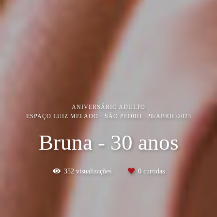
ANIVERSÁRIO ADULTO
ESPAÇO LUIZ MELADO - SÃO PEDRO
20/ABRIL/2023
Bruna - 30 anos
352
visualizações
0
curtidas