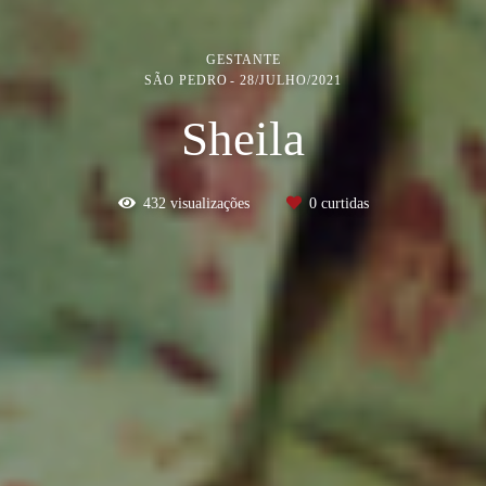
GESTANTE
SÃO PEDRO
28/JULHO/2021
Sheila
432
visualizações
0
curtidas